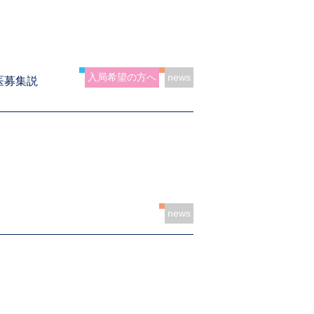
入局希望の方へ
news
医募集説
news