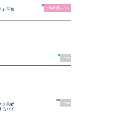
入局希望の方へ
会）開催
news
news
スク患者
するバイ