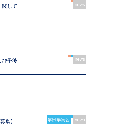
news
に関して
news
よび予後
解剖学実習
news
次募集】