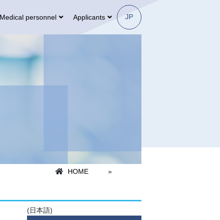
JP
Medical personnel
Applicants
HOME
»
(日本語)