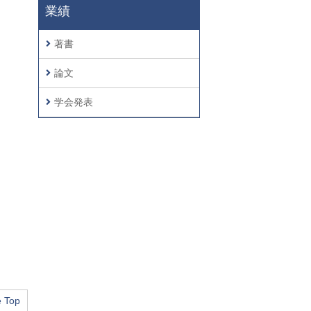
業績
著書
論文
学会発表
 Top