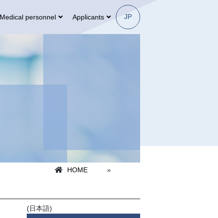
JP
Medical personnel
Applicants
HOME
»
(日本語)