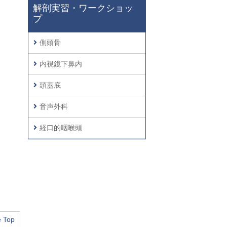
解剖実習・ワークショッ
プ
側頭骨
内視鏡下鼻内
頭蓋底
音声外科
経口的咽喉頭
 Top